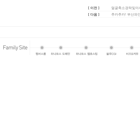
[ 이전 ]
얼굴축소경락및마
[ 다음 ]
추카추카! 부산와인