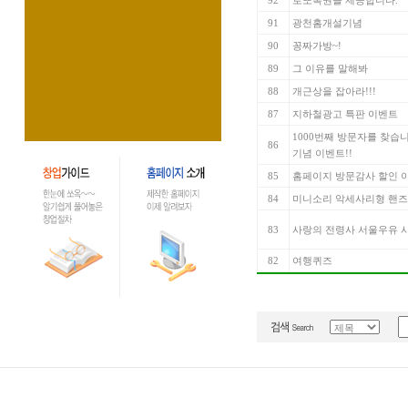
92
로또복권을 제공합니다.
91
광천홈개설기념
90
꽁짜가방~!
89
그 이유를 말해봐
88
개근상을 잡아라!!!
87
지하철광고 특판 이벤트
1000번째 방문자를 찾습
86
기념 이벤트!!
85
홈페이지 방문감사 할인 
84
미니소리 악세사리형 핸즈
83
사랑의 전령사 서울우유 
82
여행퀴즈