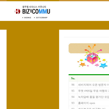
No.
96
세비지체어 오픈 방문자 
95
푸켓 4박6일 무료 여행의
94
녹차담배 품질 평가단 모
93
홈페이지 open