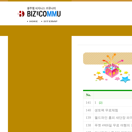
No.
141
1
[2]
140
생토팩 무료체험
139
월드와인 홈피 새단장 파격
138
푸켓 4박6일 무료 여행의