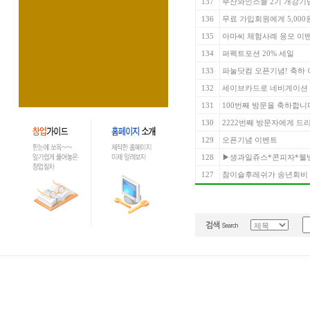
137
부산와인스쿨 2기 개강기념
136
무료 가입회원에게 5,000
135
아마씨 체험사례 응모 이
134
퍼펙트포션 20% 세일
133
파눌닷컴 오픈기념! 축하 
132
세이브카드로 네비게이션 받
131
100번째 방문을 축하합니
130
2222번째 방문자에게 드
129
오픈기념 이벤트
128
▶생과일쥬스*콘피자*웰
127
참이슬후레쉬가 송년회비 