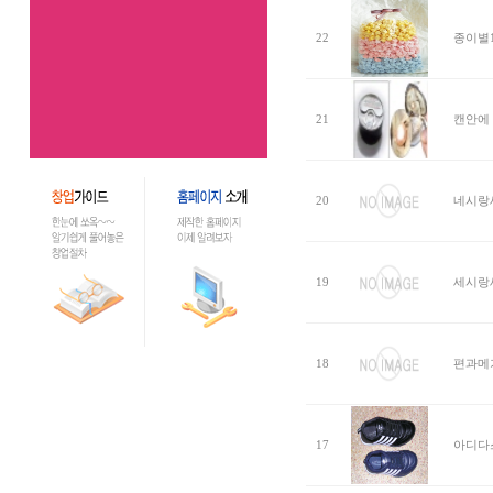
22
종이별1
21
캔안에 
20
네시랑
19
세시랑
18
편과메
17
아디다스