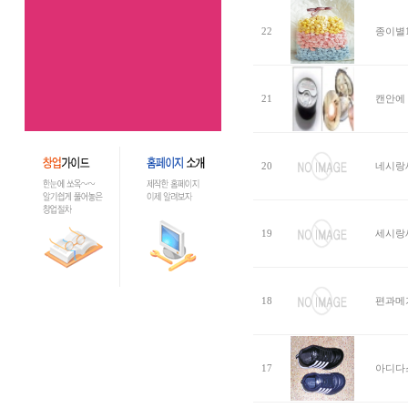
22
종이별1
21
캔안에 
20
네시랑
19
세시랑
18
편과메
17
아디다스